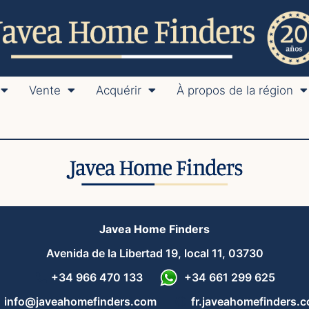
Vente
Acquérir
À propos de la région
Javea Home Finders
Avenida de la Libertad 19, local 11, 03730
+34 966 470 133
+34 661 299 625
info@javeahomefinders.com
fr.javeahomefinders.