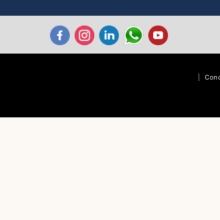
|
Cond