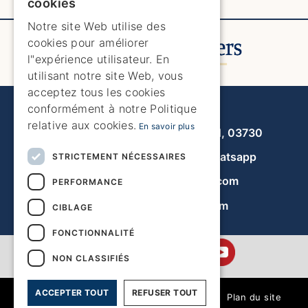
cookies
ENGLISH
Notre site Web utilise des
cookies pour améliorer
SPANISH
l"expérience utilisateur. En
GERMAN
utilisant notre site Web, vous
acceptez tous les cookies
FRENCH
Javea Home Finders
conformément à notre Politique
DUTCH
relative aux cookies.
En savoir plus
Avenida de la Libertad 19, local 11, 03730
+34 966 470 133
Whatsapp
STRICTEMENT NÉCESSAIRES
info@javeahomefinders.com
PERFORMANCE
fr.javeahomefinders.com
CIBLAGE
FONCTIONNALITÉ
NON CLASSIFIÉS
ACCEPTER TOUT
REFUSER TOUT
|
Plan du site