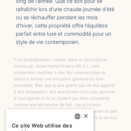
long de l'année. Que ce soit pour se
rafraîchir lors d'une chaude journée d'été
ou se réchauffer pendant les mois
d'hiver, cette propriété offre l'équilibre
parfait entre luxe et commodité pour un
style de vie contemporain.
*Les photographies, vidéos, plans et descriptions
fournis par Javea Home Finders XXI S.L. sont
uniquement destinés à des fins commerciales et
visent à donner une indication générale du bien
immobilier. Bien que le plus grand soin ait été apporté
à leur préparation, leur exactitude n\\'est pas garantie
à tous égards et ils ne doivent pas être considérés
comme une déclaration de fait. Les acheteurs
potentiels doivent s\\'assurer par une inspection ou par
×
tout autre moyen de l\\'état, des dimensions et de tout
autre élément important.
Ce site Web utilise des
ENGLISH