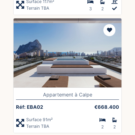
Surface 117m²
Terrain TBA
3
2
Appartement à Calpe
Réf: EBA02
€668.400
Surface 91m²
Terrain TBA
2
2