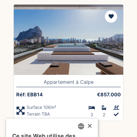
Appartement à Calpe
Réf: EBB14
€857.000
Surface 106m²
Terrain TBA
3
2
×
1
2
Ce site Web utilise des