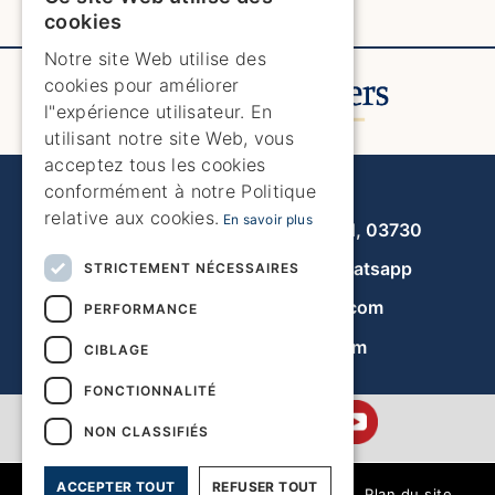
ENGLISH
cookies
ENGLISH
Notre site Web utilise des
cookies pour améliorer
SPANISH
l"expérience utilisateur. En
GERMAN
utilisant notre site Web, vous
acceptez tous les cookies
FRENCH
Javea Home Finders
conformément à notre Politique
DUTCH
relative aux cookies.
En savoir plus
Avenida de la Libertad 19, local 11, 03730
+34 966 470 133
Whatsapp
STRICTEMENT NÉCESSAIRES
info@javeahomefinders.com
PERFORMANCE
fr.javeahomefinders.com
CIBLAGE
FONCTIONNALITÉ
NON CLASSIFIÉS
ACCEPTER TOUT
REFUSER TOUT
|
Plan du site