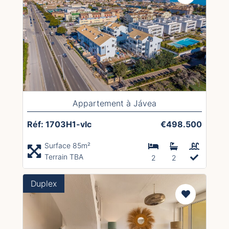
Appartement à Jávea
Réf: 1703H1-vlc
€498.500
Surface 85m²
Terrain TBA
2
2
Duplex