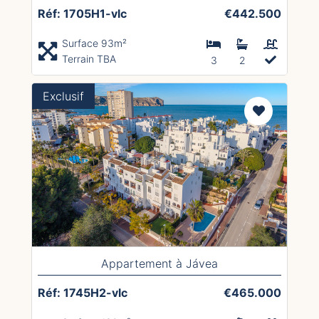
Réf: 1705H1-vlc
€442.500
Surface 93m²
Terrain TBA
3
2
Exclusif
Appartement à Jávea
Réf: 1745H2-vlc
€465.000