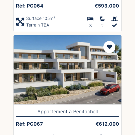
Réf: PG064
€593.000
Surface 105m²
Terrain TBA
3
2
Appartement à Benitachell
Réf: PG067
€612.000