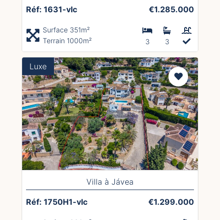
Réf: 1631-vlc
€1.285.000
Surface 351m²
Terrain 1000m²
3
3
Luxe
Villa à Jávea
Réf: 1750H1-vlc
€1.299.000