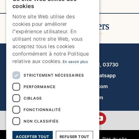
ENGLISH
cookies
ENGLISH
Notre site Web utilise des
cookies pour améliorer
SPANISH
l"expérience utilisateur. En
GERMAN
utilisant notre site Web, vous
acceptez tous les cookies
FRENCH
Javea Home Finders
conformément à notre Politique
DUTCH
relative aux cookies.
En savoir plus
Avenida de la Libertad 19, local 11, 03730
+34 966 470 133
Whatsapp
STRICTEMENT NÉCESSAIRES
info@javeahomefinders.com
PERFORMANCE
fr.javeahomefinders.com
CIBLAGE
FONCTIONNALITÉ
NON CLASSIFIÉS
ACCEPTER TOUT
REFUSER TOUT
|
Plan du site