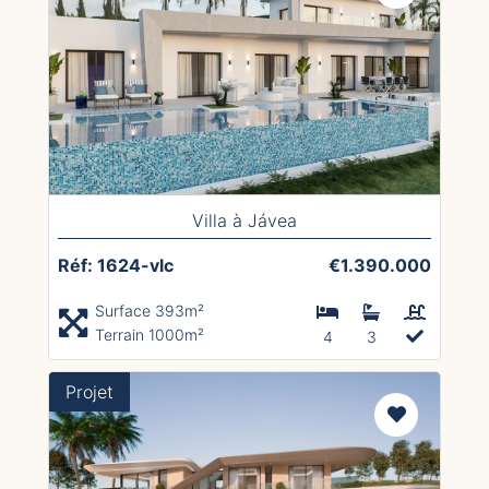
Villa à Jávea
Réf: 1624-vlc
€1.390.000
Surface 393m²
Terrain 1000m²
4
3
Projet