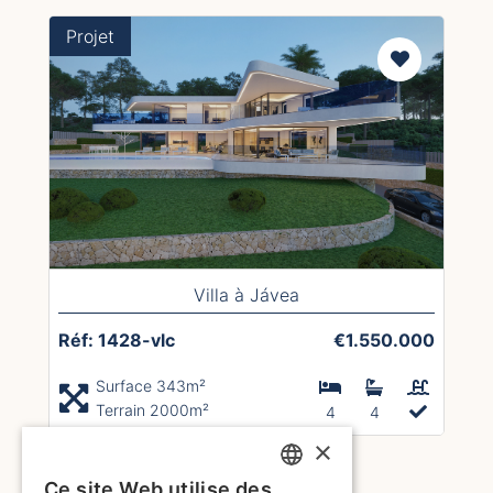
Projet
Villa à Jávea
Réf: 1428-vlc
€1.550.000
Surface 343m²
Terrain 2000m²
4
4
×
1
2
3
4
5
6
7
Ce site Web utilise des