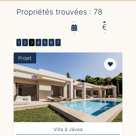
Propriétés trouvées : 78
€
1
2
3
4
5
6
7
Projet
Villa à Jávea