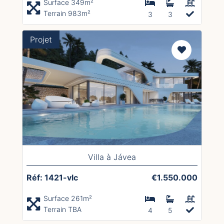
Surface 349m²
Terrain 983m²
3
3
Projet
Villa à Jávea
Réf: 1421-vlc
€1.550.000
Surface 261m²
Terrain TBA
4
5