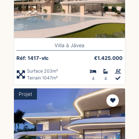
Villa à Jávea
Réf: 1417-vlc
€1.425.000
Surface 203m²
Terrain 1047m²
4
4
Projet