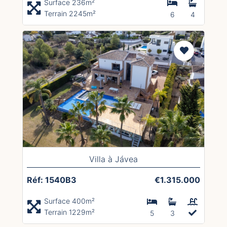
Surface 236m²
Terrain 2245m²
6
4
Villa à Jávea
Réf: 1540B3
€1.315.000
Surface 400m²
Terrain 1229m²
5
3