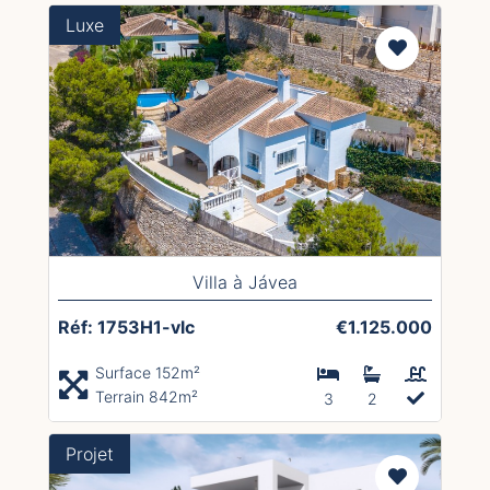
Luxe
Villa à Jávea
Réf: 1753H1-vlc
€1.125.000
Surface 152m²
Terrain 842m²
3
2
Projet