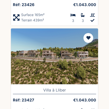
Réf: 23426
€1.043.000
Surface 165m²
Terrain 439m²
3
3
Villa à Lliber
Réf: 23427
€1.043.000