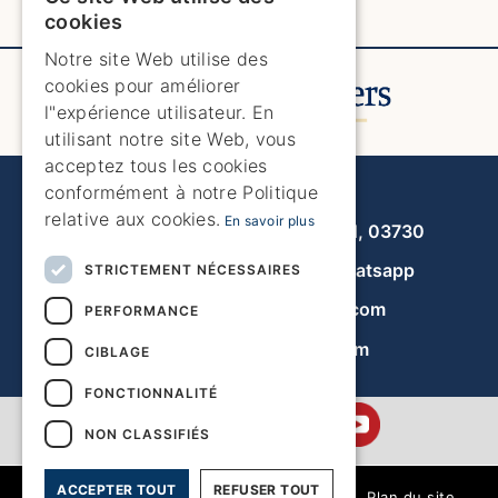
ENGLISH
cookies
ENGLISH
Notre site Web utilise des
cookies pour améliorer
SPANISH
l"expérience utilisateur. En
GERMAN
utilisant notre site Web, vous
acceptez tous les cookies
FRENCH
Javea Home Finders
conformément à notre Politique
DUTCH
relative aux cookies.
En savoir plus
Avenida de la Libertad 19, local 11, 03730
+34 966 470 133
Whatsapp
STRICTEMENT NÉCESSAIRES
info@javeahomefinders.com
PERFORMANCE
fr.javeahomefinders.com
CIBLAGE
FONCTIONNALITÉ
NON CLASSIFIÉS
ACCEPTER TOUT
REFUSER TOUT
|
Plan du site