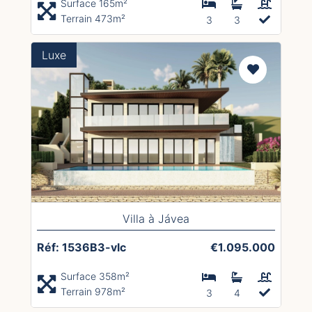
Surface 165m²
Terrain 473m²
3
3
Luxe
Villa à Jávea
Réf: 1536B3-vlc
€1.095.000
Surface 358m²
Terrain 978m²
3
4