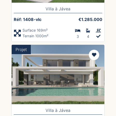
Villa à Jávea
Réf: 1408-vlc
€1.285.000
Surface 169m²
Terrain 1000m²
3
4
Projet
Villa à Jávea