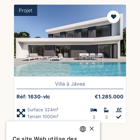
Projet
Villa à Jávea
Réf: 1630-vlc
€1.285.000
Surface 324m²
Terrain 1000m²
3
3
×
1
2
3
4
5
6
7
Ce site Web utilise des