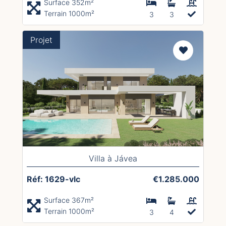
Surface 352m²
Terrain 1000m²
3
3
Projet
Villa à Jávea
Réf: 1629-vlc
€1.285.000
Surface 367m²
Terrain 1000m²
3
4