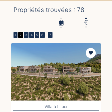
Propriétés trouvées : 78
€
1
2
3
4
5
6
7
Villa à Lliber