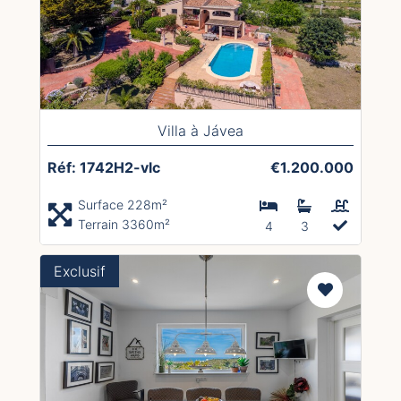
Villa à Jávea
Réf: 1742H2-vlc
€1.200.000
Surface 228m²
Terrain 3360m²
4
3
Exclusif