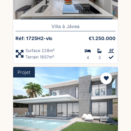
Villa à Jávea
Réf: 1725H2-vlc
€1.250.000
Surface 228m²
Terrain 1657m²
4
3
Projet