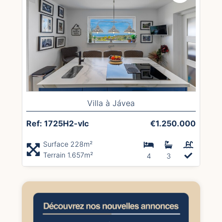
Villa à Jávea
Ref: 1725H2-vlc
€1.250.000
Surface 228m²
Terrain 1.657m²
4
3