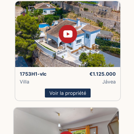
1753H1-vlc
€1.125.000
Villa
Jávea
Voir la propriété