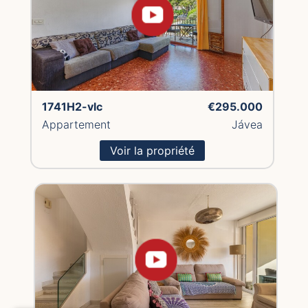
1741H2-vlc
€295.000
Appartement
Jávea
Voir la propriété