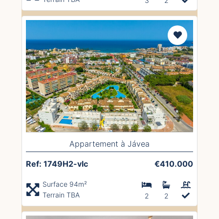
3
2
Appartement à Jávea
Ref: 1749H2-vlc
€410.000
Surface 94m²
Terrain TBA
2
2