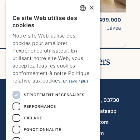
×
Ce site Web utilise des
1700H1
€499.000
ENGLISH
cookies
Appartement
Jávea
ENGLISH
Notre site Web utilise des
Voir la propriété
cookies pour améliorer
SPANISH
l"expérience utilisateur. En
GERMAN
utilisant notre site Web, vous
acceptez tous les cookies
FRENCH
conformément à notre Politique
DUTCH
relative aux cookies.
En savoir plus
Javea Home Finders
STRICTEMENT NÉCESSAIRES
Avenida de la Libertad 19, local 11, 03730
PERFORMANCE
+34 966 470 133
Whatsapp
CIBLAGE
info@javeahomefinders.com
FONCTIONNALITÉ
fr.javeahomefinders.com