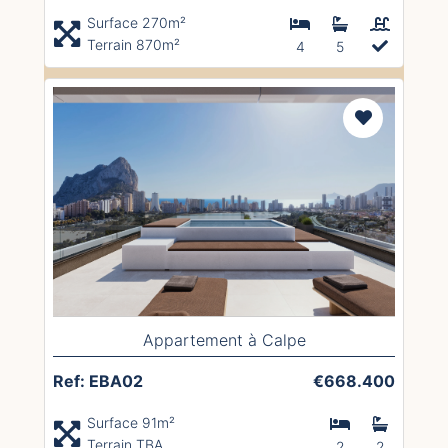
Surface 270m²
Terrain 870m²
4
5
Appartement à Calpe
Ref: EBA02
€668.400
Surface 91m²
Terrain TBA
2
2