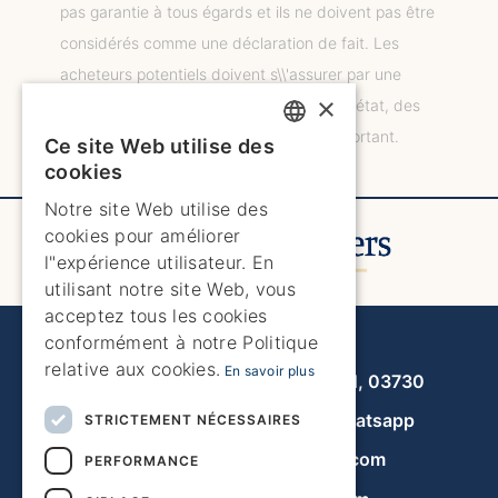
pas garantie à tous égards et ils ne doivent pas être
considérés comme une déclaration de fait. Les
acheteurs potentiels doivent s\\'assurer par une
×
inspection ou par tout autre moyen de l\\'état, des
dimensions et de tout autre élément important.
Ce site Web utilise des
ENGLISH
cookies
ENGLISH
Notre site Web utilise des
cookies pour améliorer
SPANISH
l"expérience utilisateur. En
GERMAN
utilisant notre site Web, vous
acceptez tous les cookies
FRENCH
Javea Home Finders
conformément à notre Politique
DUTCH
relative aux cookies.
En savoir plus
Avenida de la Libertad 19, local 11, 03730
+34 966 470 133
Whatsapp
STRICTEMENT NÉCESSAIRES
info@javeahomefinders.com
PERFORMANCE